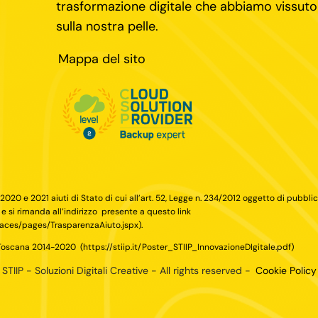
trasformazione digitale che abbiamo vissuto
sulla nostra pelle.
Mappa del sito
 2020 e 2021 aiuti di Stato di cui all’art. 52, Legge n. 234/2012 oggetto di pubbli
 e si rimanda all’indirizzo
presente a questo link
/faces/pages/TrasparenzaAiuto.jspx
).
 Toscana 2014-2020
(
https://stiip.it/Poster_STIIP_InnovazioneDIgitale.pdf
)
TIIP - Soluzioni Digitali Creative - All rights reserved -
Cookie Policy