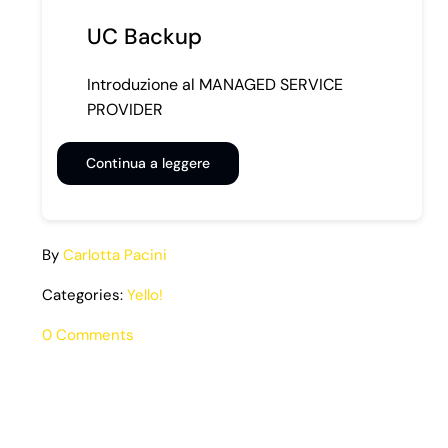
UC Backup
Introduzione al MANAGED SERVICE
PROVIDER
Continua a leggere
By
Carlotta Pacini
Categories:
Yello!
on
0 Comments
GiveMeHive:
Il
Nuovo
Nome
del