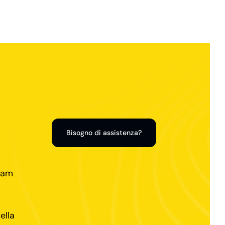
Bisogno di assistenza?
team
ella