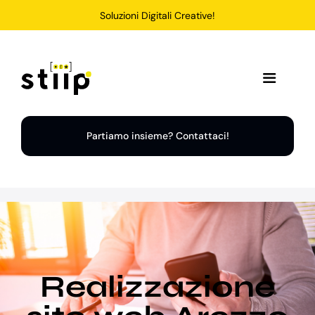
Salta
Soluzioni Digitali Creative!
al
contenuto
Toggle
Navigation
Home
Partiamo insieme? Contattaci!
Servizi
Soluzioni
Chi Siamo
Realizzazione
Portfolio