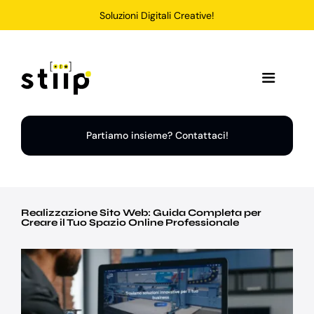
Salta
Soluzioni Digitali Creative!
al
contenuto
Toggle
Navigation
Home
Partiamo insieme? Contattaci!
Servizi
Realizzazione Sito Web: Guida Completa per
Soluzioni
Creare il Tuo Spazio Online Professionale
Chi Siamo
Portfolio