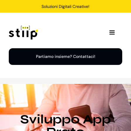
Salta
Soluzioni Digitali Creative!
al
contenuto
Toggle
Navigation
Home
Partiamo insieme? Contattaci!
Servizi
Soluzioni
Chi Siamo
Sviluppo App
Portfolio