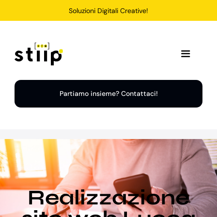
Salta
Soluzioni Digitali Creative!
al
contenuto
Toggle
Navigation
Home
Partiamo insieme? Contattaci!
Servizi
Soluzioni
Chi Siamo
Realizzazione
Portfolio