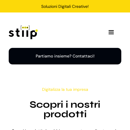
Salta
Soluzioni Digitali Creative!
al
contenuto
Toggle
Navigation
Home
Partiamo insieme? Contattaci!
Servizi
Digitalizza la tua impresa
Soluzioni
Scopri i nostri
Chi Siamo
prodotti
Portfolio