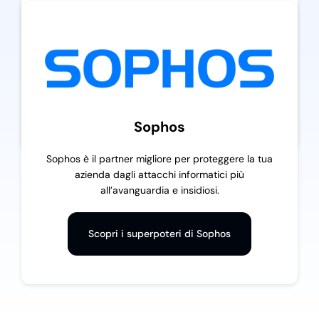
UpTime è il nostro servizio, a canone fisso, di
gestione e monitoraggio ultra-proattivo dedicato
all’universo IT delle aziende. Nato per prevenire i
problemi e garantire la fluidità del tuo lavoro.
Scopri i superpoteri di UpTime
Sophos
Sophos è il partner migliore per proteggere la tua
azienda dagli attacchi informatici più
all’avanguardia e insidiosi.
Scopri i superpoteri di Sophos