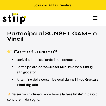
Salta
Soluzioni Digitali Creative!
al
contenuto
Toggle
Navigati
Home
Partecipa al SUNSET GAME e
Vinci!
Servizi
Come funziona?
Iscriviti subito lasciando il tuo contatto.
Soluzioni
Partecipa alla
corsa Sunset Run
insieme a tutti gli
altri giocatori!
Chi Siamo
Al termine della corsa riceverai via mail il tuo
Gratta e
Vinci digitale
.
Portfolio
Se sei tra i fortunati, accederai alla
fase finale
: in palio ci
sono premi da sogno: