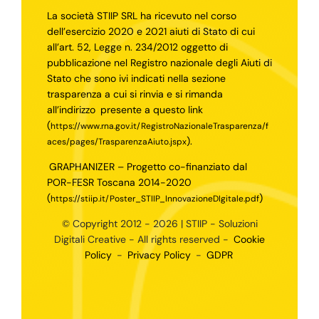
La società STIIP SRL ha ricevuto nel corso
dell’esercizio 2020 e 2021 aiuti di Stato di cui
all’art. 52, Legge n. 234/2012 oggetto di
pubblicazione nel Registro nazionale degli Aiuti di
Stato che sono ivi indicati nella sezione
trasparenza a cui si rinvia e si rimanda
all’indirizzo
presente a questo link
(
https://www.rna.gov.it/RegistroNazionaleTrasparenza/f
).
aces/pages/TrasparenzaAiuto.jspx
GRAPHANIZER – Progetto co-finanziato dal
POR-FESR Toscana 2014-2020
(
)
https://stiip.it/Poster_STIIP_InnovazioneDIgitale.pdf
© Copyright 2012 - 2026 | STIIP - Soluzioni
Digitali Creative - All rights reserved -
Cookie
Policy
-
Privacy Policy
-
GDPR