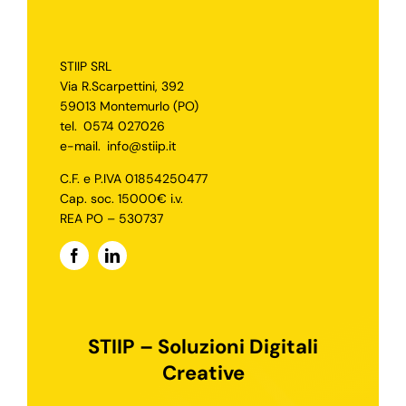
STIIP SRL
Via R.Scarpettini, 392
59013 Montemurlo (PO)
tel.
0574 027026
e-mail.
info@stiip.it
C.F. e P.IVA 01854250477
Cap. soc. 15000€ i.v.
REA PO – 530737
STIIP – Soluzioni Digitali
Creative