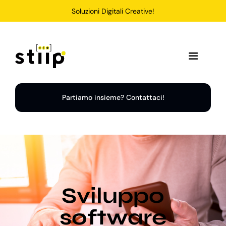
Salta
Soluzioni Digitali Creative!
al
contenuto
Toggle
Navigation
Home
Partiamo insieme? Contattaci!
Servizi
Soluzioni
Sviluppo
Chi Siamo
software
Portfolio