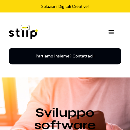
Salta
Soluzioni Digitali Creative!
al
contenuto
Toggle
Navigation
Home
Partiamo insieme? Contattaci!
Servizi
Soluzioni
Sviluppo
Chi Siamo
software
Portfolio