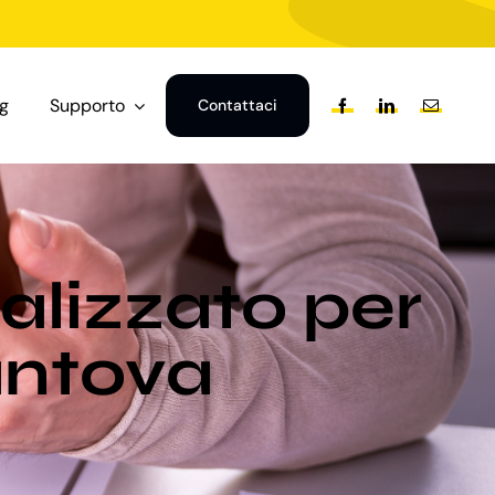
og
Supporto
Contattaci
alizzato per
Mantova