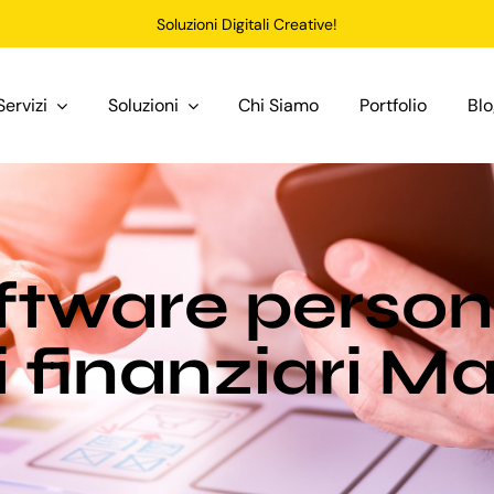
Soluzioni Digitali Creative!
Servizi
Soluzioni
Chi Siamo
Portfolio
Bl
ftware person
ti finanziari 