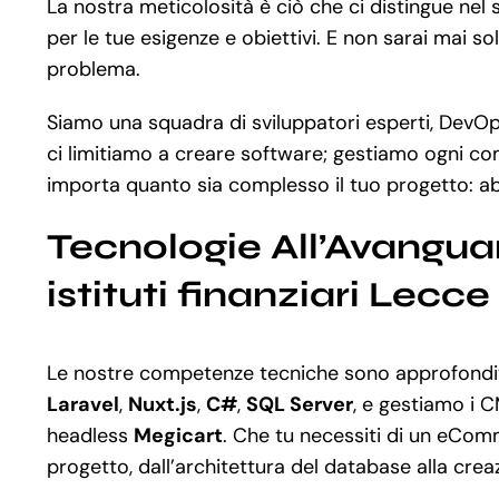
La nostra meticolosità è ciò che ci distingue ne
per le tue esigenze e obiettivi. E non sarai mai s
problema.
Siamo una squadra di sviluppatori esperti, DevOps
ci limitiamo a creare software; gestiamo ogni co
importa quanto sia complesso il tuo progetto: ab
Tecnologie All’Avangua
istituti finanziari Lecce
Le nostre competenze tecniche sono approfondit
Laravel
,
Nuxt.js
,
C#
,
SQL Server
, e gestiamo i C
headless
Megicart
. Che tu necessiti di un eCom
progetto, dall’architettura del database alla crea