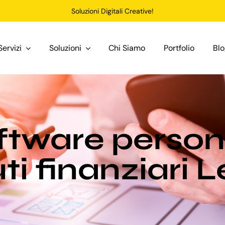
Soluzioni Digitali Creative!
Servizi
Soluzioni
Chi Siamo
Portfolio
Bl
ftware person
tuti finanziari 