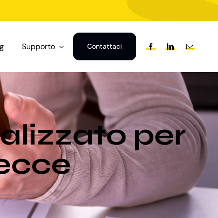
og
Supporto
Contattaci
alizzato per
Lecce