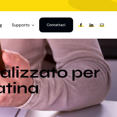
og
Supporto
Contattaci
alizzato per
Latina