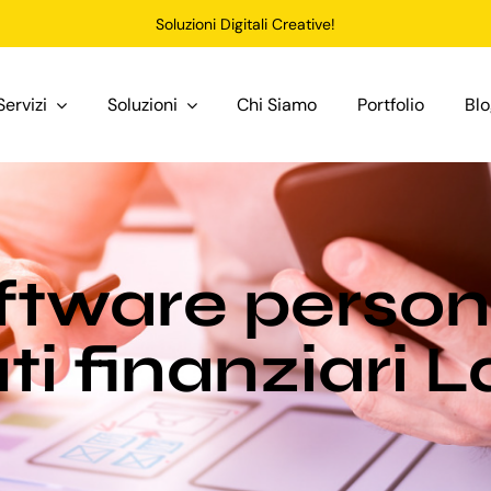
Soluzioni Digitali Creative!
Servizi
Soluzioni
Chi Siamo
Portfolio
Bl
ftware person
uti finanziari 