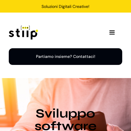
Salta
Soluzioni Digitali Creative!
al
contenuto
Toggle
Navigation
Home
Partiamo insieme? Contattaci!
Servizi
Soluzioni
Sviluppo
Chi Siamo
software
Portfolio