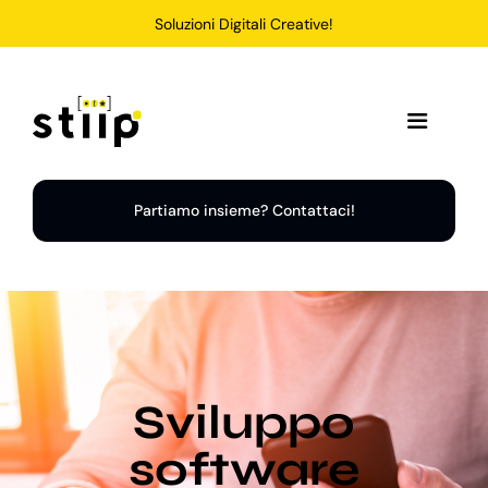
Salta
Soluzioni Digitali Creative!
al
contenuto
Toggle
Navigation
Home
Partiamo insieme? Contattaci!
Servizi
Soluzioni
Sviluppo
Chi Siamo
software
Portfolio