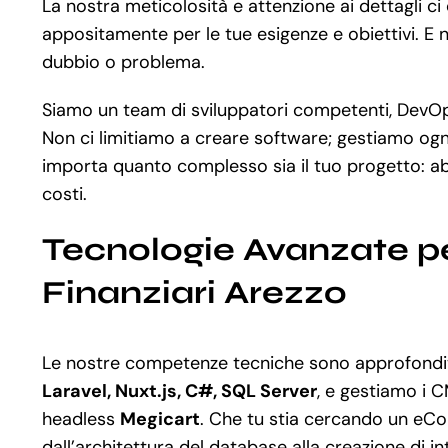
La nostra meticolosità e attenzione ai dettagli c
appositamente per le tue esigenze e obiettivi. E 
dubbio o problema.
Siamo un team di sviluppatori competenti, DevOps 
Non ci limitiamo a creare software; gestiamo ogni
importa quanto complesso sia il tuo progetto: ab
costi.
Tecnologie Avanzate per
Finanziari Arezzo
Le nostre competenze tecniche sono approfondit
Laravel, Nuxt.js, C#, SQL Server
, e gestiamo i C
headless
Megicart
. Che tu stia cercando un eCo
dall’architettura del database alla creazione di i