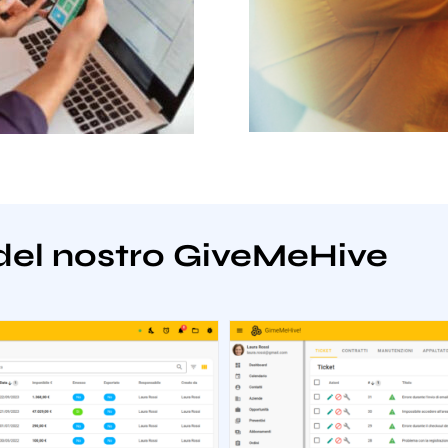
del nostro GiveMeHive