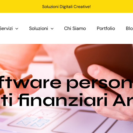
Soluzioni Digitali Creative!
Servizi
Soluzioni
Chi Siamo
Portfolio
Bl
ftware person
uti finanziari 