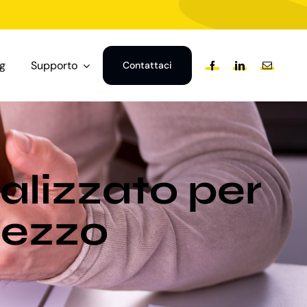
og
Supporto
Contattaci
alizzato per
Arezzo