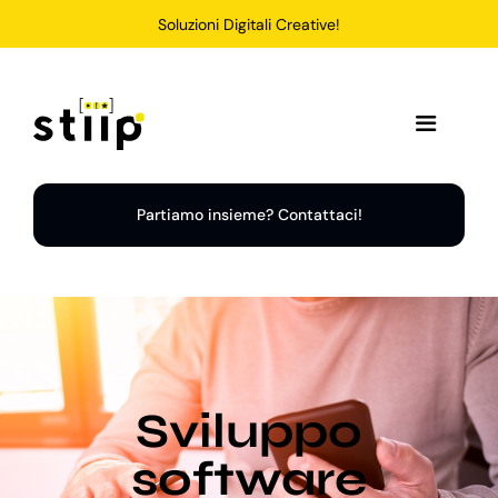
Salta
Soluzioni Digitali Creative!
al
contenuto
Toggle
Navigation
Home
Partiamo insieme? Contattaci!
Servizi
Soluzioni
Sviluppo
Chi Siamo
software
Portfolio