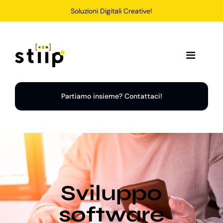
Salta
Soluzioni Digitali Creative!
al
contenuto
Toggle
Navigation
Home
Partiamo insieme? Contattaci!
Servizi
Soluzioni
Sviluppo
Chi Siamo
software
Portfolio