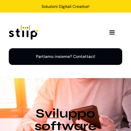
Salta
Soluzioni Digitali Creative!
al
contenuto
Toggle
Navigation
Home
Partiamo insieme? Contattaci!
Servizi
Soluzioni
Sviluppo
Chi Siamo
software
Portfolio