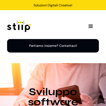
Salta
Soluzioni Digitali Creative!
al
contenuto
Toggle
Navigation
Home
Partiamo insieme? Contattaci!
Servizi
Soluzioni
Sviluppo
Chi Siamo
software
Portfolio