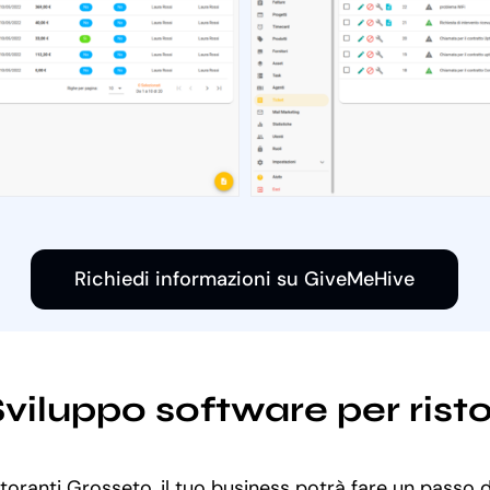
Richiedi informazioni su GiveMeHive
 Sviluppo software per rist
storanti Grosseto, il tuo business potrà fare un passo d