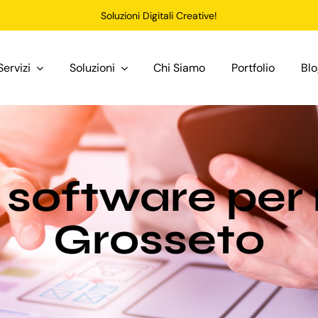
Soluzioni Digitali Creative!
Servizi
Soluzioni
Chi Siamo
Portfolio
Bl
 software per r
Grosseto