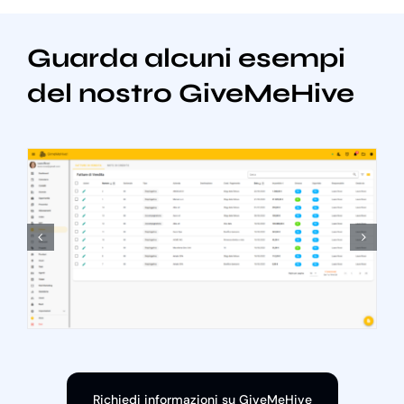
Guarda alcuni esempi
del nostro GiveMeHive
Richiedi informazioni su GiveMeHive