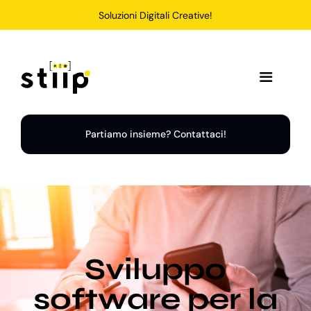
Salta
Soluzioni Digitali Creative!
al
contenuto
Toggle
Navigation
Home
Partiamo insieme? Contattaci!
Servizi
Soluzioni
Sviluppo
Chi Siamo
software per la
Portfolio