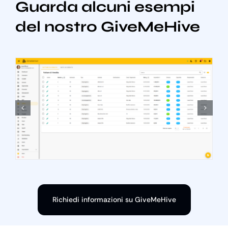
Guarda alcuni esempi
del nostro GiveMeHive
Richiedi informazioni su GiveMeHive