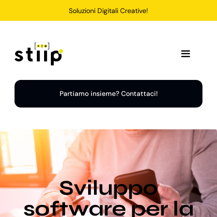
Salta
Soluzioni Digitali Creative!
al
contenuto
Toggle
Navigation
Home
Partiamo insieme? Contattaci!
Servizi
Soluzioni
Sviluppo
Chi Siamo
software per la
Portfolio