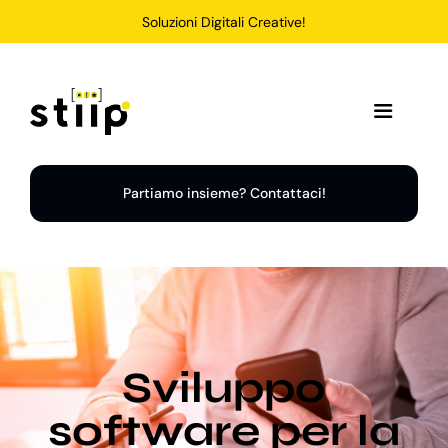
Salta
Soluzioni Digitali Creative!
al
contenuto
Toggle
Navigation
Home
Partiamo insieme? Contattaci!
Servizi
Soluzioni
Sviluppo
Chi Siamo
software per la
Portfolio