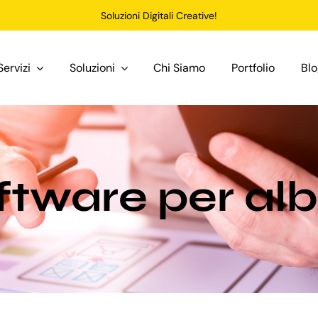
Soluzioni Digitali Creative!
Servizi
Soluzioni
Chi Siamo
Portfolio
Bl
ftware per a