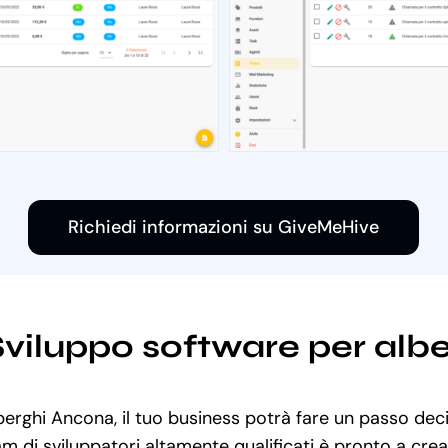
Richiedi informazioni su GiveMeHive
 Sviluppo software per al
berghi Ancona, il tuo business potrà fare un passo deci
am di sviluppatori altamente qualificati è pronto a cre