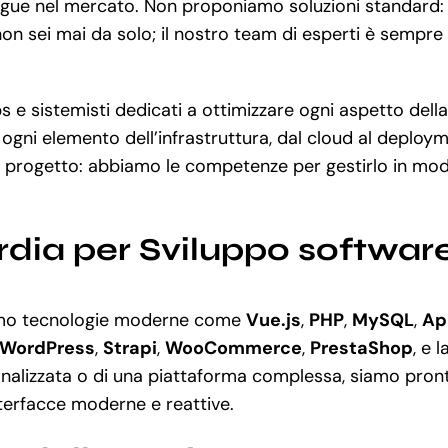
stingue nel mercato. Non proponiamo soluzioni standard:
non sei mai da solo; il nostro team di esperti è sempre 
 e sistemisti dedicati a ottimizzare ogni aspetto della
 ogni elemento dell’infrastruttura, dal cloud al deplo
o progetto: abbiamo le competenze per gestirlo in mod
rdia per Sviluppo softwar
ziamo tecnologie moderne come
Vue.js
,
PHP
,
MySQL
,
Ap
WordPress
,
Strapi
,
WooCommerce
,
PrestaShop
, e 
lizzata o di una piattaforma complessa, siamo pronti 
nterfacce moderne e reattive.