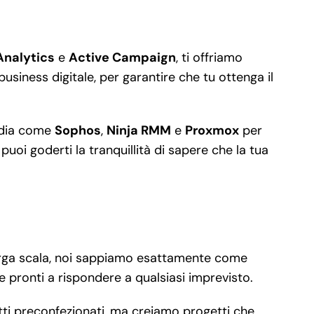
Analytics
e
Active Campaign
, ti offriamo
usiness digitale, per garantire che tu ottenga il
ardia come
Sophos
,
Ninja RMM
e
Proxmox
per
uoi goderti la tranquillità di sapere che la tua
 larga scala, noi sappiamo esattamente come
 pronti a rispondere a qualsiasi imprevisto.
tti preconfezionati, ma creiamo progetti che