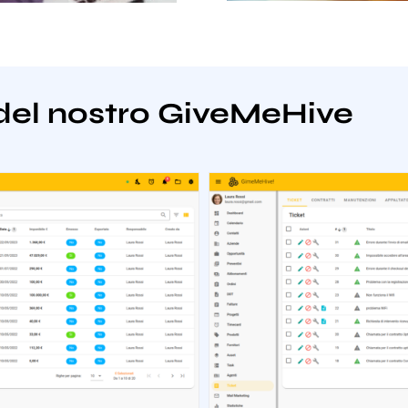
del nostro GiveMeHive