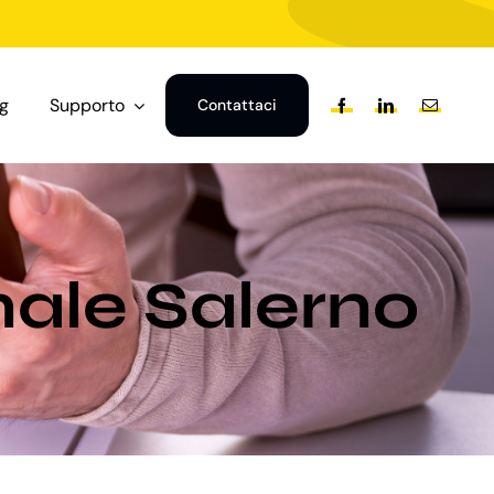
og
Supporto
Contattaci
nale Salerno