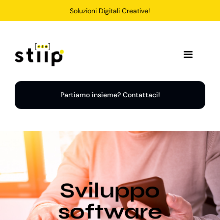
Salta
Soluzioni Digitali Creative!
al
contenuto
Toggle
Navigation
Home
Partiamo insieme? Contattaci!
Servizi
Soluzioni
Sviluppo
Chi Siamo
software
Portfolio