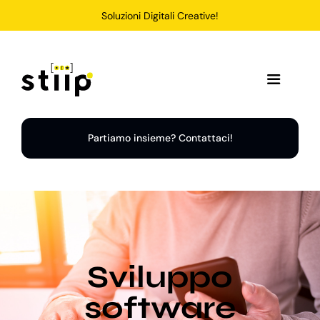
Salta
Soluzioni Digitali Creative!
al
contenuto
Toggle
Navigation
Home
Partiamo insieme? Contattaci!
Servizi
Soluzioni
Sviluppo
Chi Siamo
software
Portfolio