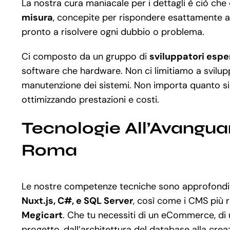
La nostra cura maniacale per i dettagli è ciò ch
misura
, concepite per rispondere esattamente all
pronto a risolvere ogni dubbio o problema.
Ci composto da un gruppo di
sviluppatori espe
software che hardware. Non ci limitiamo a svilup
manutenzione dei sistemi. Non importa quanto si
ottimizzando prestazioni e costi.
Tecnologie All’Avangua
Roma
Le nostre competenze tecniche sono approfondite
Nuxt.js, C#, e SQL Server
, così come i CMS più 
Megicart
. Che tu necessiti di un eCommerce, di 
progetto, dall’architettura del database alla crea