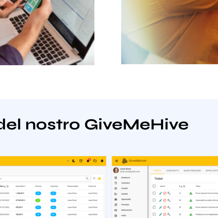
del nostro GiveMeHive