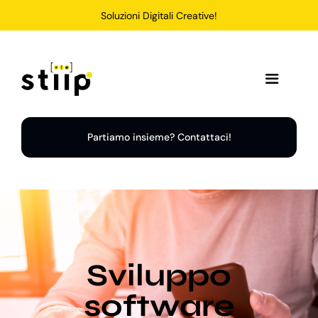
Salta
Soluzioni Digitali Creative!
al
contenuto
Toggle
Navigation
Home
Partiamo insieme? Contattaci!
Servizi
Soluzioni
Sviluppo
Chi Siamo
software
Portfolio