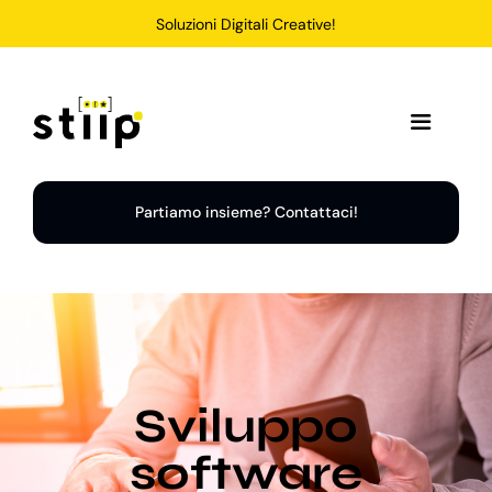
Salta
Soluzioni Digitali Creative!
al
contenuto
Toggle
Navigation
Home
Partiamo insieme? Contattaci!
Servizi
Soluzioni
Sviluppo
Chi Siamo
software
Portfolio