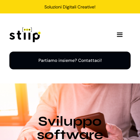
Salta
Soluzioni Digitali Creative!
al
contenuto
Toggle
Navigation
Home
Partiamo insieme? Contattaci!
Servizi
Soluzioni
Sviluppo
Chi Siamo
software
Portfolio