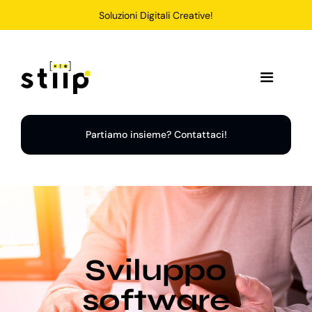
Salta
Soluzioni Digitali Creative!
al
contenuto
Toggle
Navigation
Home
Partiamo insieme? Contattaci!
Servizi
Soluzioni
Sviluppo
Chi Siamo
software
Portfolio