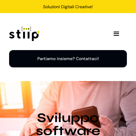
Salta
Soluzioni Digitali Creative!
al
contenuto
Toggle
Navigation
Home
Partiamo insieme? Contattaci!
Servizi
Soluzioni
Sviluppo
Chi Siamo
software
Portfolio