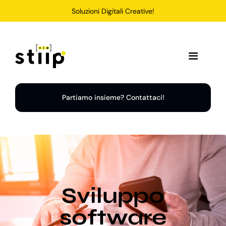
Salta
Soluzioni Digitali Creative!
al
contenuto
Toggle
Navigation
Home
Partiamo insieme? Contattaci!
Servizi
Soluzioni
Sviluppo
Chi Siamo
software
Portfolio