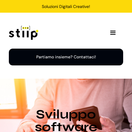
Salta
Soluzioni Digitali Creative!
al
contenuto
Toggle
Navigation
Home
Partiamo insieme? Contattaci!
Servizi
Soluzioni
Sviluppo
Chi Siamo
software
Portfolio