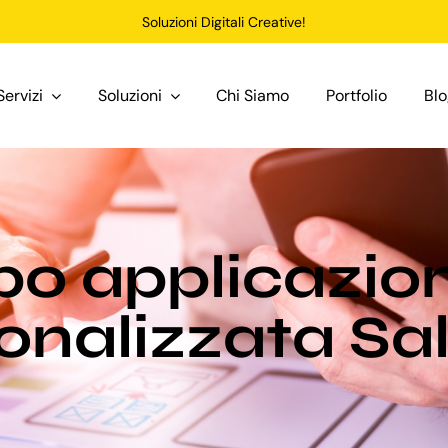
Soluzioni Digitali Creative!
Servizi
Soluzioni
Chi Siamo
Portfolio
Bl
po applicazi
onalizzata Sa