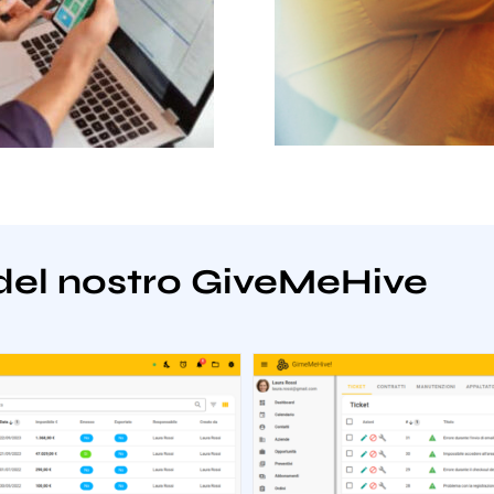
del nostro GiveMeHive