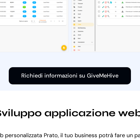
Richiedi informazioni su GiveMeHive
i Sviluppo applicazione we
b personalizzata Prato, il tuo business potrà fare un p