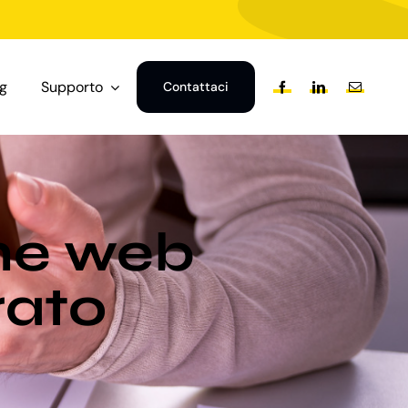
og
Supporto
Contattaci
one web
rato