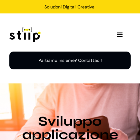
Salta
Soluzioni Digitali Creative!
al
contenuto
Toggle
Navigation
Home
Partiamo insieme? Contattaci!
Servizi
Soluzioni
Sviluppo
Chi Siamo
applicazione
Portfolio