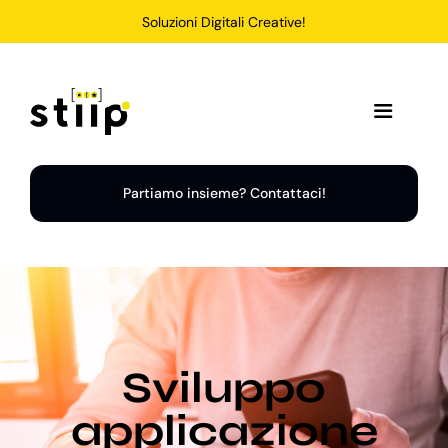
Salta
Soluzioni Digitali Creative!
al
contenuto
Toggle
Navigation
Home
Partiamo insieme? Contattaci!
Servizi
Soluzioni
Sviluppo
Chi Siamo
applicazione
Portfolio