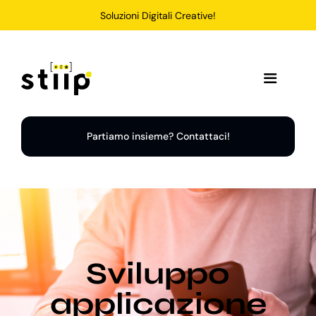
Salta
Soluzioni Digitali Creative!
al
contenuto
Toggle
Navigation
Home
Partiamo insieme? Contattaci!
Servizi
Soluzioni
Sviluppo
Chi Siamo
applicazione
Portfolio