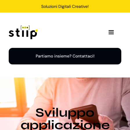
Salta
Soluzioni Digitali Creative!
al
contenuto
Toggle
Navigation
Home
Partiamo insieme? Contattaci!
Servizi
Soluzioni
Sviluppo
Chi Siamo
applicazione
Portfolio