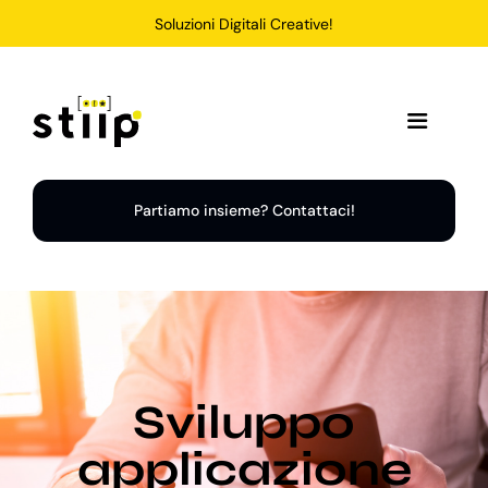
Salta
Soluzioni Digitali Creative!
al
contenuto
Toggle
Navigation
Home
Partiamo insieme? Contattaci!
Servizi
Soluzioni
Sviluppo
Chi Siamo
applicazione
Portfolio