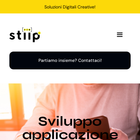
Salta
Soluzioni Digitali Creative!
al
contenuto
Toggle
Navigation
Home
Partiamo insieme? Contattaci!
Servizi
Soluzioni
Sviluppo
Chi Siamo
applicazione
Portfolio