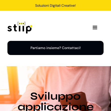
Salta
Soluzioni Digitali Creative!
al
contenuto
Toggle
Navigation
Home
Partiamo insieme? Contattaci!
Servizi
Soluzioni
Sviluppo
Chi Siamo
applicazione
Portfolio