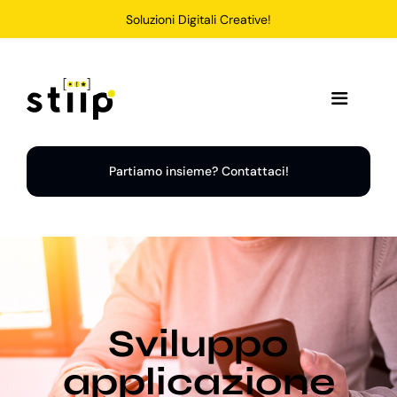
Salta
Soluzioni Digitali Creative!
al
contenuto
Toggle
Navigation
Home
Partiamo insieme? Contattaci!
Servizi
Soluzioni
Sviluppo
Chi Siamo
applicazione
Portfolio