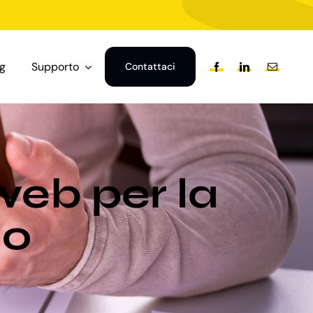
og
Supporto
Contattaci
web per la
no