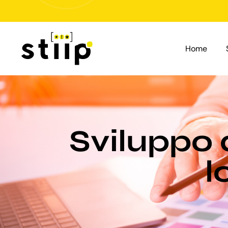
Salta
al
contenuto
Home
Sviluppo 
l