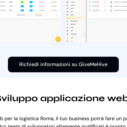
Richiedi informazioni su GiveMeHive
 Sviluppo applicazione we
b per la logistica Roma, il tuo business potrà fare un p
stro team di sviluppatori altamente qualificati è pront