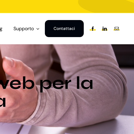
og
Supporto
Contattaci
web per la
a