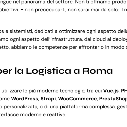
tingue nel panorama del settore. Non ti offriamo prodot
iettivi. E non preoccuparti, non sarai mai da solo: il 
e sistemisti, dedicati a ottimizzare ogni aspetto della
iamo ogni aspetto dell’infrastruttura, dal cloud al depl
getto, abbiamo le competenze per affrontarlo in modo s
per la Logistica a Roma
tilizzare le più moderne tecnologie, tra cui
Vue.js
,
P
 come
WordPress
,
Strapi
,
WooCommerce
,
PrestaSho
 personalizzata, o di una piattaforma complessa, gest
nterfacce moderne e reattive.