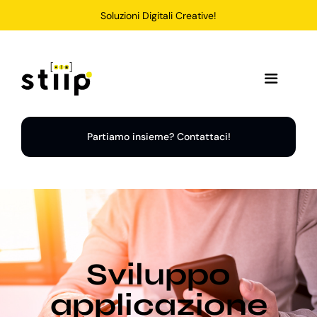
Salta
Soluzioni Digitali Creative!
al
contenuto
Toggle
Navigation
Home
Partiamo insieme? Contattaci!
Servizi
Soluzioni
Sviluppo
Chi Siamo
applicazione
Portfolio